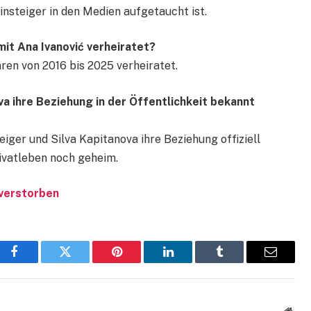
steiger in den Medien aufgetaucht ist.
it Ana Ivanović verheiratet?
ren von 2016 bis 2025 verheiratet.
a ihre Beziehung in der Öffentlichkeit bekannt
iger und Silva Kapitanova ihre Beziehung offiziell
ivatleben noch geheim.
verstorben
Facebook
Twitter
Pinterest
LinkedIn
Tumblr
Email
Webs