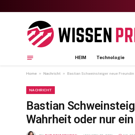
HEIM
Technologie
»
»
Home
Nachricht
Bastian Schweinsteiger neue Freundin S
NACHRICHT
Bastian Schweinsteige
Wahrheit oder nur ei