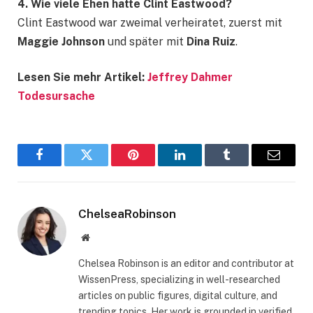
4. Wie viele Ehen hatte Clint Eastwood?
Clint Eastwood war zweimal verheiratet, zuerst mit
Maggie Johnson
und später mit
Dina Ruiz
.
Lesen Sie mehr Artikel:
Jeffrey Dahmer
Todesursache
Facebook
Twitter
Pinterest
LinkedIn
Tumblr
Email
ChelseaRobinson
Website
Chelsea Robinson is an editor and contributor at
WissenPress, specializing in well-researched
articles on public figures, digital culture, and
trending topics. Her work is grounded in verified