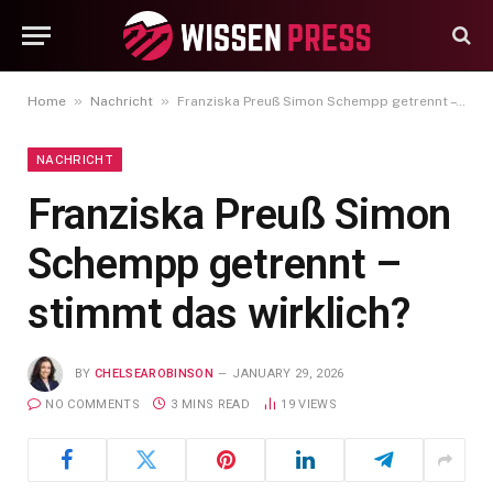
»
»
Home
Nachricht
Franziska Preuß Simon Schempp getrennt – stimmt das wirklich?
NACHRICHT
Franziska Preuß Simon
Schempp getrennt –
stimmt das wirklich?
BY
CHELSEAROBINSON
JANUARY 29, 2026
NO COMMENTS
3 MINS READ
19
VIEWS