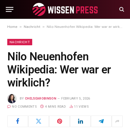
»
»
Home
Nachricht
Nilo Neuenhofen Wikipedia: Wer war er wirklich?
NACHRICHT
Nilo Neuenhofen
Wikipedia: Wer war er
wirklich?
BY
CHELSEAROBINSON
FEBRUARY 5, 2026
NO COMMENTS
4 MINS READ
11
VIEWS