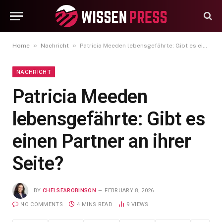
»
»
Home
Nachricht
Patricia Meeden lebensgefährte: Gibt es einen Partner an ihrer Seite?
NACHRICHT
Patricia Meeden
lebensgefährte: Gibt es
einen Partner an ihrer
Seite?
BY
CHELSEAROBINSON
FEBRUARY 8, 2026
NO COMMENTS
4 MINS READ
9
VIEWS