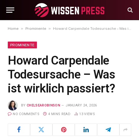
»
»
Home
Prominente
Howard Carpendale Todesursache – Was ist wirklich passiert?
PROMINENTE
Howard Carpendale
Todesursache – Was
ist wirklich passiert?
BY
CHELSEAROBINSON
JANUARY 24, 2026
NO COMMENTS
4 MINS READ
13
VIEWS