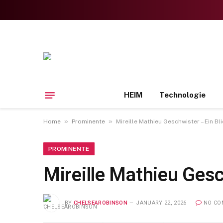
HEIM
Technologie
»
»
Home
Prominente
Mireille Mathieu Geschwister – Ein Bli
PROMINENTE
Mireille Mathieu Gesc
BY
CHELSEAROBINSON
JANUARY 22, 2026
NO CO